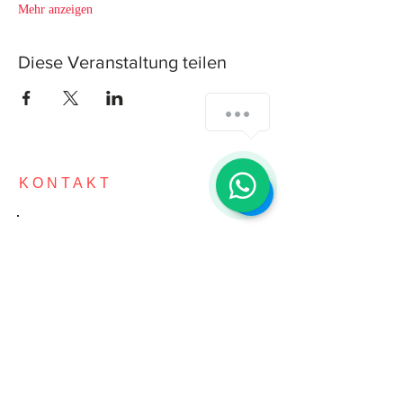
Mehr anzeigen
Diese Veranstaltung teilen
How can we help you?
1
KONTAKT
KONTAKT
E-Mail:
info@JT4Life.com
Telefon: +49 (0) 69 25428488
Mobil: +49 (0) 155 600 888 78
STANDORT