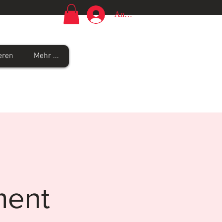
Anmelden
eren
Mehr ...
ent