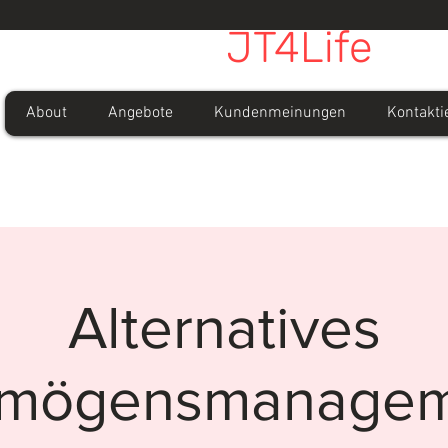
JT4Life
About
Angebote
Kundenmeinungen
Kontakti
Alternatives
rmögensmanagem