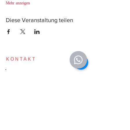
Mehr anzeigen
Diese Veranstaltung teilen
KONTAKT
KONTAKT
E-Mail:
info@JT4Life.com
Telefon: +49 (0) 69 25428488
Mobil: +49 (0) 155 600 888 78
STANDORT